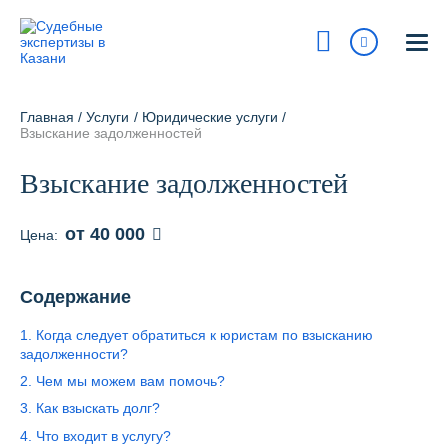
Казань
ул. Островского, 27
Главная
/
Услуги
/
Юридические услуги
/
На карте
Взыскание задолженностей
8 800 700-15-97
Взыскание задолженностей
Сегодня:
9:00 - 18:00
от 40 000
Цена:
Получить консультацию
info@pravur.ru
Содержание
1. Когда следует обратиться к юристам по взысканию
Услуги
задолженности?
Блог
2. Чем мы можем вам помочь?
3. Как взыскать долг?
Стоимость
4. Что входит в услугу?