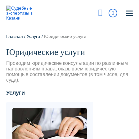
Казань
ул. Островского, 27
Главная
/
Услуги
/
Юридические услуги
На карте
Юридические услуги
8 800 700-15-97
Сегодня:
9:00 - 18:00
Проводим юридические консультации по различным
направлениям права, оказываем юридическую
помощь в составлении документов (в том числе, для
Получить консультацию
суда).
info@pravur.ru
Услуги
Услуги
Блог
Стоимость