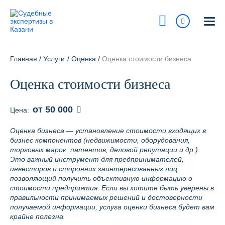
Казань
ул. Островского, 27
Главная
/
Услуги
/
Оценка
/
Оценка стоимости бизнеса
На карте
Оценка стоимости бизнеса
8 800 700-15-97
Сегодня:
9:00 - 18:00
от 50 000
Цена:
Получить консультацию
Оценка бизнеса — установление стоимости входящих в
бизнес компонентов (недвижимости, оборудования,
info@pravur.ru
торговых марок, патентов, деловой репутации и др.).
Это важный инструмент для предпринимателей,
Услуги
инвесторов и сторонних заинтересованных лиц,
позволяющий получить объективную информацию о
стоимости предприятия. Если вы хотите быть уверены в
Блог
правильности принимаемых решений и достоверности
получаемой информации, услуга оценки бизнеса будет вам
Стоимость
крайне полезна.