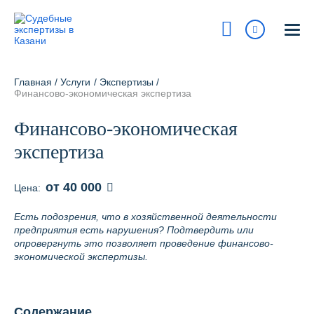
Казань
ул. Островского, 27
Главная
/
Услуги
/
Экспертизы
/
На карте
Финансово-экономическая экспертиза
8 800 700-15-97
Финансово-экономическая
Сегодня:
9:00 - 18:00
экспертиза
Получить консультацию
от 40 000
Цена:
info@pravur.ru
Есть подозрения, что в хозяйственной деятельности
предприятия есть нарушения? Подтвердить или
Услуги
опровергнуть это позволяет проведение финансово-
экономической экспертизы.
Блог
Стоимость
Содержание