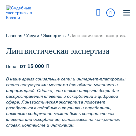
Казань
ул. Островского, 27
Главная
/
Услуги
/
Экспертизы
/
Лингвистическая экспертиза
На карте
Лингвистическая экспертиза
8 800 700-15-97
Сегодня:
9:00 - 18:00
от 15 000
Цена:
Получить консультацию
В наше время социальные сети и интернет-платформы
стали популярными местами для обмена мнениями и
info@pravur.ru
информацией. Однако, это также открыло двери для
распространения клеветы и оскорблений в цифровой
Услуги
сфере. Лингвистическая экспертиза помогает
разобраться в подобных ситуациях и определить,
насколько содержание может быть воспринято как
Блог
клевета или оскорбление, основываясь на конкретных
словах, контексте и интонации.
Стоимость