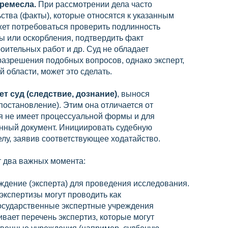
 ремесла.
При рассмотрении дела часто
ьства (факты), которые относятся к указанным
жет потребоваться проверить подлинность
ты или оскорбления, подтвердить факт
ительных работ и др. Суд не обладает
азрешения подобных вопросов, однако эксперт,
 области, может это сделать.
т суд (следствие, дознание)
, вынося
остановление). Этим она отличается от
ая не имеет процессуальной формы и для
анный документ. Инициировать судебную
елу, заявив соответствующее ходатайство.
т два важных момента:
дение (эксперта) для проведения исследования.
экспертизы могут проводить как
государственные экспертные учреждения
ивает перечень экспертиз, которые могут