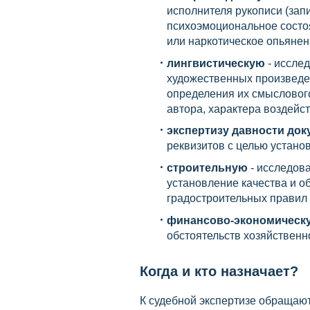
исполнителя рукописи (запи
психоэмоциональное состоя
или наркотическое опьянение
лингвистическую
- исслед
художественных произведен
определения их смысловог
автора, характера воздейст
экспертизу давности до
реквизитов с целью устано
строительную
- исследов
установление качества и 
градостроительных правил 
финансово-экономическ
обстоятельств хозяйственн
Когда и кто назначает?
К судебной экспертизе обращаю