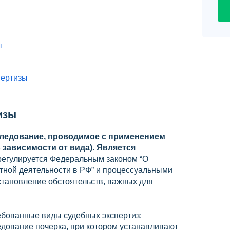
ы
пертизы
изы
сследование, проводимое с применением
 зависимости от вида). Является
егулируется Федеральным законом “О
тной деятельности в РФ” и процессуальными
становление обстоятельств, важных для
бованные виды судебных экспертиз:
едование почерка, при котором устанавливают