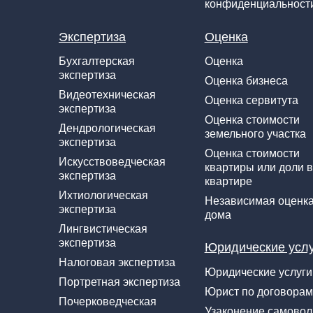
конфиденциальност
Экспертиза
Оценка
Бухгалтерская
Оценка
экспертиза
Оценка бизнеса
Видеотехническая
Оценка сервитута
экспертиза
Оценка стоимости
Дендрологическая
земельного участка
экспертиза
Оценка стоимости
Искусствоведческая
квартиры или доли в
экспертиза
квартире
Ихтиологическая
Независимая оценк
экспертиза
дома
Лингвистическая
экспертиза
Юридические усл
Налоговая экспертиза
Юридические услуги
Портретная экспертиза
Юрист по договорам
Почерковедческая
Узаконение самово