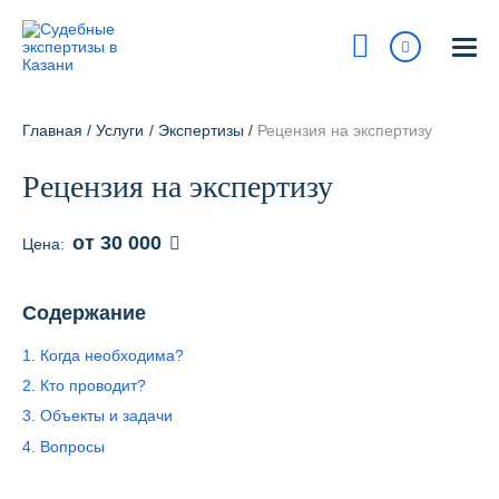
Казань
ул. Островского, 27
Главная
/
Услуги
/
Экспертизы
/
Рецензия на экспертизу
На карте
Рецензия на экспертизу
8 800 700-15-97
Сегодня:
9:00 - 18:00
от 30 000
Цена:
Получить консультацию
Содержание
info@pravur.ru
1. Когда необходима?
Услуги
2. Кто проводит?
3. Объекты и задачи
Блог
4. Вопросы
Стоимость