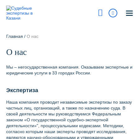
Казань
ул. Островского, 27
Главная
/
О нас
На карте
О нас
8 800 700-15-97
Сегодня:
9:00 - 18:00
Мы – негосударственная компания. Оказываем экспертные и
юридические услуги в 33 городах России.
Получить консультацию
Экспертиза
info@pravur.ru
Наша компания проводит независимые экспертизы по заказу
Услуги
частных лиц, организаций, а также по назначению суда. В
своей деятельности мы руководствуемся Федеральным
Блог
законом «О государственной судебно-экспертной
деятельности»", процессуальными кодексами. Методики,
Стоимость
согласно которым наши эксперты проводят исследования,
являются научно-обоснованными и утвержденными