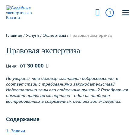
Казань
ул. Островского, 27
Главная
/
Услуги
/
Экспертизы
/
Правовая экспертиза
На карте
Правовая экспертиза
8 800 700-15-97
Сегодня:
9:00 - 18:00
от 30 000
Цена:
Получить консультацию
Не уверены, что договор составлен добросовестно, в
соответствии с требованиями законодательства?
info@pravur.ru
Недостаточно ясны его отдельные пункты? Разобраться
поможет правовая экспертиза - один из наиболее
Услуги
востребованных в современных реалиях вид экспертиз.
Блог
Содержание
Стоимость
1. Задачи